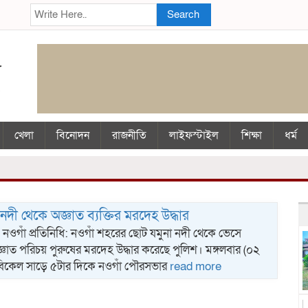
Search
খেলা
বিনোদন
রাজনীতি
লাইফস্টাইল
শিক্ষা
ধর্ম
নদী থেকে অজ্ঞাত ব্যক্তির মরদেহ উদ্ধার
র, নওগাঁ প্রতিনিধি: নওগাঁ শহরের ছোট যমুনা নদী থেকে ভেসে
াত পরিচয় পুরুষের মরদেহ উদ্ধার করেছে পুলিশ। মঙ্গলবার (০২
বিকেল সাড়ে ৫টার দিকে নওগাঁ পৌরসভার
read more