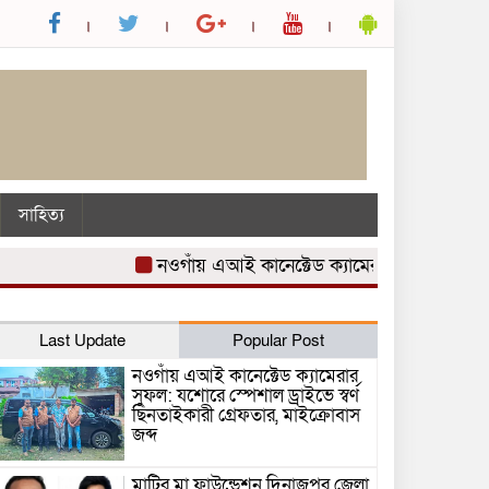
সাহিত্য
নওগাঁয় এআই কানেক্টেড ক্যামেরার সুফল: যশোরে স্
Last Update
Popular Post
নওগাঁয় এআই কানেক্টেড ক্যামেরার
সুফল: যশোরে স্পেশাল ড্রাইভে স্বর্ণ
ছিনতাইকারী গ্রেফতার, মাইক্রোবাস
জব্দ
মাটির মা ফাউন্ডেশন দিনাজপুর জেলা