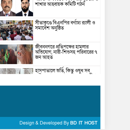
শাখার আহ্বায়ক কমিটি গঠন
সীতাকুণ্ডে বিএনপির বর্ণাঢ্য র‍্যালী ও
সমাবেশ অনুষ্ঠিত
জীবননগরে প্রতিপক্ষের হামলার
অভিযোগ, নারী-শিশুসহ পরিবারের ৭
জন আহত
হাসপাতালে ভর্তি, কিন্তু ওষুধ সব
বাইরে থেকে — প্রশ্ন তুলছেন রোগীরা
নওগাঁয় ধর্ম ত্যাগ করায় কন্যা কে
ত্যাজ্য ঘোষণা
Design & Developed By
BD IT HOST