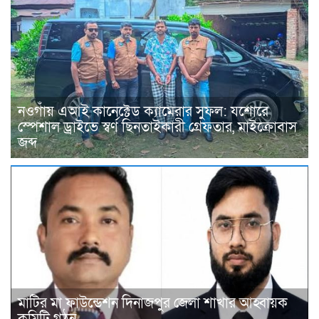
নওগাঁয় এআই কানেক্টেড ক্যামেরার সুফল: যশোরে
স্পেশাল ড্রাইভে স্বর্ণ ছিনতাইকারী গ্রেফতার, মাইক্রোবাস
জব্দ
মাটির মা ফাউন্ডেশন দিনাজপুর জেলা শাখার আহ্বায়ক
কমিটি গঠন