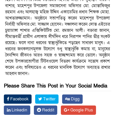
বাশার, মহেশপুর উপজেলা সমাজসেবা অফিসার মো. মোস্তাফিজুর
রহমান এবং আলহাজ্ব মহিজ উদ্দিন একাডেমির প্রধান শিক্ষক মোহা.
আখতারুজ্জামান। অনুষ্ঠানে সভাপতিত্ব করেন মহেশপুর উপজেলা
নির্বাহী অফিসার মো. সাজ্জাদ হোসেন। সঞ্চালনা করেন দোস্ত এইডের
চুয়াডাঙ্গা শাখার এক্সিকিউটিভ মো. রমজান আলী। বক্তারা জানান,
সীমান্তবর্তী গ্রামীণ এলাকায় দীর্ঘদিন ধরে নিরাপদ পানির তীব্র সংকট
রয়েছে। ফলে নানা ধরনের স্বাস্থ্যঝুঁকিতে পড়ছেন সাধারণ মানুষ। এ
ধরনের জনকল্যাণমূলক উদ্যোগ শুধু স্বাস্থ্যঝুঁকি কমায় না, মানুষের
দৈনন্দিন জীবনও আরও সহজ ও স্বাচ্ছন্দ্যময় করে তোলে। অনুষ্ঠান
শেষে উপকারভোগীরা টিউবওয়েল বিতরণ কার্যক্রমে সন্তোষ প্রকাশ
করেন এবং ভবিষ্যতেও এ ধরনের মানবিক উদ্যোগ অব্যাহত রাখার
আহ্বান জানান।
Please Share This Post in Your Social Media
Facebook
Twitter
Digg
Linkedin
Reddit
Google Plus