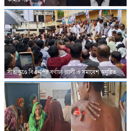
সীতাকুণ্ডে বিএনপির বর্ণাঢ্য র‍্যালী ও সমাবেশ অনুষ্ঠিত