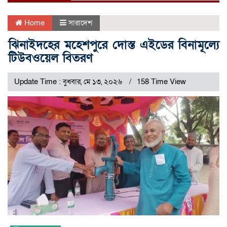
Home
সারাদেশ
ঝিনাইদহের মহেশপুরে দোস্ত এইডের বিনামূল্যে
টিউবওয়েল বিতরণ
Update Time : বুধবার, মে ১৩, ২০২৬
158 Time View