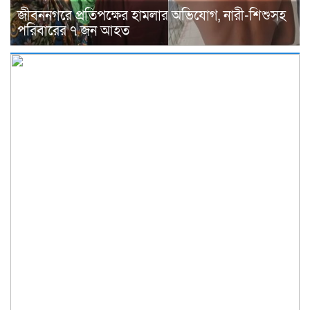
জীবননগরে প্রতিপক্ষের হামলার অভিযোগ, নারী-শিশুসহ
পরিবারের ৭ জন আহত