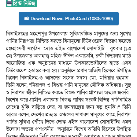
📸 Download News PhotoCard (1080×1080)
ঝিনাইদহের মহেশপুর উপজেলায় সুবিধাবঞ্চিত মানুষের জন্য সুপেয়
পানির নিরাপত্তা নিশ্চিত করতে বিনামূল্যে টিউবওয়েল বিতরণ করেছে
স্বেচ্ছাসেবী সংগঠন ‘দোস্ত এইড বাংলাদেশ সোসাইটি’। বুধবার (১৩
মে) উপজেলার আলহাজ্ব মহিজ উদ্দিন একাডেমি, রুলী বিদ্যালয় মাঠে
আয়োজিত এক অনুষ্ঠানের মাধ্যমে উপকারভোগীদের হাতে এসব
টিউবওয়েল হস্তান্তর করা হয়। অনুষ্ঠানে প্রধান অতিথি হিসেবে উপস্থিত
ছিলেন ঝিনাইদহ-৩ আসনের সংসদ সদস্য মো. মতিয়ার রহমান।
তিনি বলেন, “নিরাপদ ও বিশুদ্ধ পানি মানুষের মৌলিক অধিকার। সুস্থ
ও নিরাপদ জীবন নিশ্চিত করতে বিশুদ্ধ পানির প্রাপ্যতা অত্যন্ত জরুরি।
বিশেষ করে গ্রামীণ এলাকায় বিশুদ্ধ পানির সংকট বিভিন্ন পানিবাহিত
রোগের ঝুঁকি বাড়িয়ে দেয়, যা জনস্বাস্থ্যের জন্য বড় হুমকি।” তিনি
আরও বলেন, দেশের প্রত্যন্ত অঞ্চলের সাধারণ মানুষের কাছে নিরাপদ
পানির সুবিধা পৌঁছে দিতে দোস্ত এইড বাংলাদেশ সোসাইটির এমন
উদ্যোগ অত্যন্ত প্রশংসনীয়। অনুষ্ঠানে বিশেষ অতিথি হিসেবে উপস্থিত
ছিলেন জীবননগর ডিগ্রি কলেজের সহকারী অধ্যাপক মুহাম্মদ খায়রুল