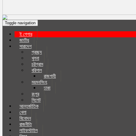
Toggle navigation
ই পেপার
জাতীয়
সারাদেশ
প্রচ্ছদ
খুলনা
চট্টগ্রাম
বরিশাল
রাজশাহী
ময়মনসিংহ
ঢাকা
রংপুর
সিলেট
আন্তর্জাতিক
খেলা
বিনোদন
রাজনীতি
লাইফস্টাইল