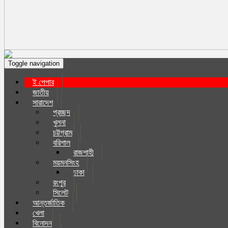
Toggle navigation
ই পেপার
জাতীয়
সারাদেশ
প্রচ্ছদ
খুলনা
চট্টগ্রাম
বরিশাল
রাজশাহী
ময়মনসিংহ
ঢাকা
রংপুর
সিলেট
আন্তর্জাতিক
খেলা
বিনোদন