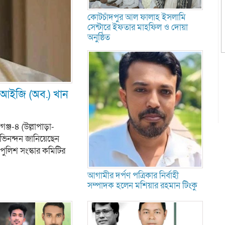
কোটচাঁদপুর আল ফালাহ ইসলামি
সেন্টারে ইফতার মাহফিল ও দোয়া
অনুষ্ঠিত
ডিআইজি (অব.) খান
ঞ্জ-৪ (উল্লাপাড়া-
অভিনন্দন জানিয়েছেন
ুলিশ সংস্কার কমিটির
আগামীর দর্পণ পত্রিকার নির্বাহী
সম্পাদক হলেন মশিয়ার রহমান টিংকু