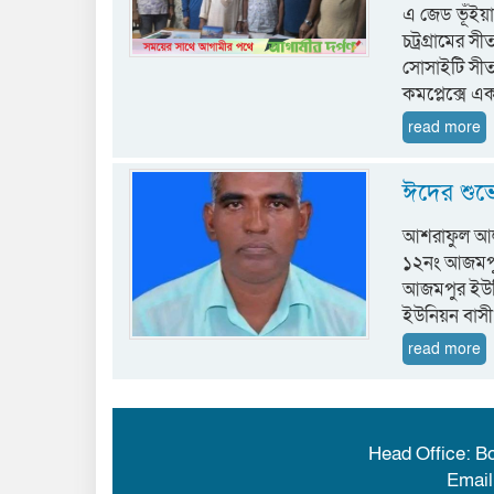
এ জেড ভূঁইয়া,
চট্রগ্রামের স
সোসাইটি সীতা
কমপ্লেক্সে এ
read more
ঈদের শুভে
আশরাফুল আল
১২নং আজমপুর 
আজমপুর ইউনিয়
ইউনিয়ন বাসী
read more
Head Office: B
Emai