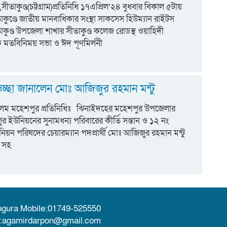
সীতাকুণ্ড(চট্টগ্রাম)প্রতিনিধি ১৭এপ্রিল’২৪ বুধবার বিকাল ৫টায়
ীতাকুণ্ডে জাতীয় মানবাধিকার সংস্থা সাকসেস হিউম্যান রাইটস
কুণ্ড উপজেলা শাখার সীতাকুণ্ড কলেজ রোডস্থ ওয়াহিদী
ক মতবিনিময় সভা ও ঈদ পূণমির্লনী
চ্ছা জানালেন মোঃ আজিজুর রহমান মন্টু
ম মহেশপুর প্রতিনিধিঃ ঝিনাইদহের মহেশপুর উপজেলার
ইউনিয়নের সুনামধন্য পরিবারের কীর্তি সন্তান ও ১২ নং
ন পরিষদের চেয়ারম্যান পদপ্রার্থী মোঃ আজিজুর রহমান মন্টু
 সহ
ogura Mobile:01749-525550
l:agamirdarpon@gmail.com