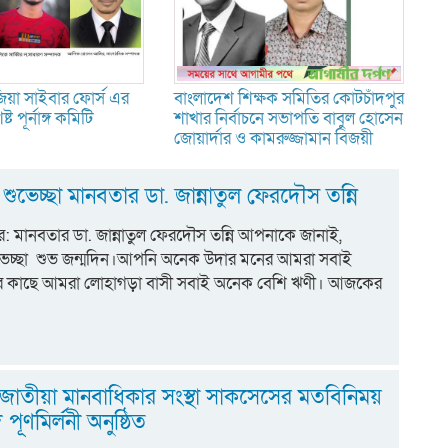
িয়া সাইবার ফোর্স এর
বাংলাদেশ শিক্ষক সমিতির কোটচাঁদপুর
ট পূর্নাঙ্গ কমিটি
শাখার নির্বাচনে সভাপতি বাবুল হোসেন
জোয়ার্দার ও কামরুজ্জামান বিজয়ী
 শুভেচ্ছা মানবতার ডা. জান্নাতুল ফেরদৌস তন্নি
টার: মানবতার ডা. জান্নাতুল ফেরদৌস তন্নি আপনাকে জানাই,
ুভেচ্ছা শুভ জন্মদিন।আপনি অনেক উদার মনের আমরা সবাই
র কাছে আমরা লোহাগড়া বাসী সবাই অনেক বেশি ঋণী। আজকের
ে জাতীয়া মানবাধিকার সংস্থা সাকসেসের মতবিনিময়
ূণমির্লনী অনুষ্ঠিত