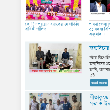
কোটচাঁদপুর ব্লাড ব্যাংকের ৭ম প্রতিষ্ঠা
পাবনা জেলা জ
বার্ষিকী পালিত
৩১ সদস্য বিশিষ্
অনুমোদন।
জন্মদিনের
স্টাফ রিপোর্
জন্মদিনের শ
জানি; আপনা
এই
read more
সীতাকুন্ড
সভা ও ঈদ প