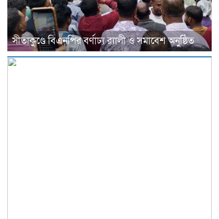
সীতাকুণ্ডে বিএনপির বর্ণাঢ্য র‍্যালী ও সমাবেশ অনুষ্ঠিত