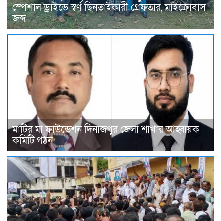
স্পেশাল ড্রাইভে স্বর্ণ ছিনতাইকারী গ্রেফতার, মাইক্রোবাস
জব্দ
মাটির মা ফাউন্ডেশন দিনাজপুর জেলা শাখার আহ্বায়ক
কমিটি গঠন