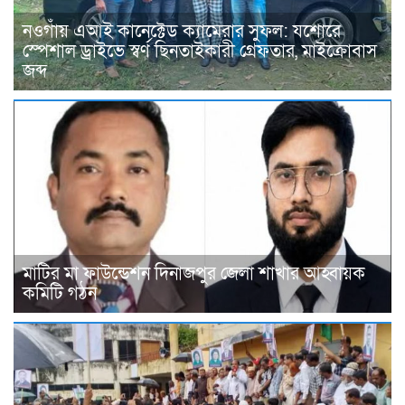
নওগাঁয় এআই কানেক্টেড ক্যামেরার সুফল: যশোরে
স্পেশাল ড্রাইভে স্বর্ণ ছিনতাইকারী গ্রেফতার, মাইক্রোবাস
জব্দ
মাটির মা ফাউন্ডেশন দিনাজপুর জেলা শাখার আহ্বায়ক
কমিটি গঠন