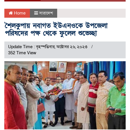
Home
সারাদেশ
শৈলকুপায় নবাগত ইউএনওকে উপজেলা
পরিষদের পক্ষ থেকে ফুলেল শুভেচ্ছা
Update Time : বৃহস্পতিবার, অক্টোবর ২৬, ২০২৩
352 Time View