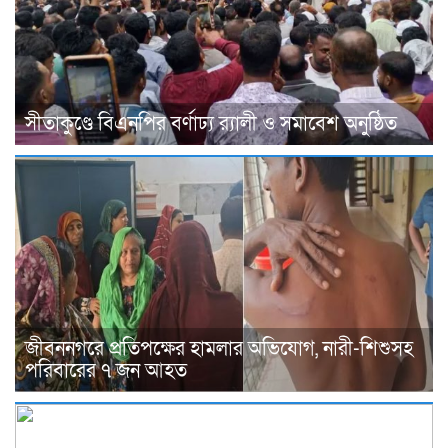
সীতাকুণ্ডে বিএনপির বর্ণাঢ্য র‍্যালী ও সমাবেশ অনুষ্ঠিত
জীবননগরে প্রতিপক্ষের হামলার অভিযোগ, নারী-শিশুসহ
পরিবারের ৭ জন আহত