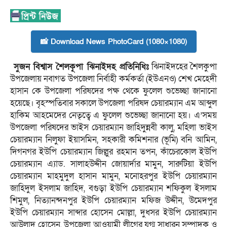
📸 Download News PhotoCard (1080×1080)
সুজন বিশ্বাস শৈলকূপা ঝিনাইদহ প্রতিনিধিঃ
ঝিনাইদহের শৈলকুপা
উপজেলায় নবাগত উপজেলা নির্বাহী কর্মকর্তা (ইউএনও) শেখ মেহেদী
হাসান কে উপজেলা পরিষদের পক্ষ থেকে ফুলেল শুভেচ্ছা জানানো
হয়েছে। বৃহস্পতিবার সকালে উপজেলা পরিষদ চেয়ারম্যান এম আব্দুল
হাকিম আহমেদের নেতৃত্বে এ ফুলেল শুভেচ্ছা জানানো হয়। এ’সময়
উপজেলা পরিষদের ভাইস চেয়ারম্যান জাহিদুন্নবী কালু, মহিলা ভাইস
চেয়ারম্যান নিলুফা ইয়াসমিন, সহকারী কমিশনার (ভূমি) বনি আমিন,
দিগনগর ইউপি চেয়ারম্যান জিল্লুর রহমান তপন, কাঁচেরকোল ইউপি
চেয়ারম্যান এ্যাড. সালাহউদ্দীন জোয়ার্দার মামুন, সারুটিয়া ইউপি
চেয়ারম্যান মাহমুদুল হাসান মামুন, মনোহরপুর ইউপি চেয়ারম্যান
জাহিদুল ইসলাম জাহিদ, বগুড়া ইউপি চেয়ারম্যান শফিকুল ইসলাম
শিমুল, নিত্যানন্দনপুর ইউপি চেয়ারম্যান মফিজ উদ্দীন, উমেদপুর
ইউপি চেয়ারম্যান সাব্দার হোসেন মোল্লা, দুধসর ইউপি চেয়ারম্যান
আউলাদ হোসেন, উপজেলা আওয়ামী লীগের যুগ্ম সাধারন সম্পাদক ও