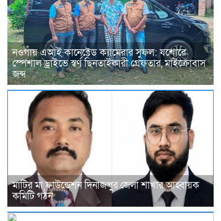
নওগাঁয় এআই কানেক্টেড ক্যামেরার সুফল: যশোরে
স্পেশাল ড্রাইভে স্বর্ণ ছিনতাইকারী গ্রেফতার, মাইক্রোবাস
জব্দ
মাটির মা ফাউন্ডেশন দিনাজপুর জেলা শাখার আহ্বায়ক
কমিটি গঠন