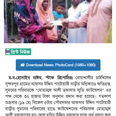
📸 Download News PhotoCard (1080×1080)
ম.ব.হোসাইন নাঈম, স্টাফ রিপোর্টারঃ
নোয়াখালীর চাটখিলের
সুন্দরপুর গ্রামের আফসর উদ্দিন পাটোয়ারী বাড়ীর অগ্নিকাণ্ডে ক্ষতিগ্রস্ত,
সুমনের পরিবারকে “মোহাম্মদ আলী তফাদার স্মৃতি ফাউন্ডেশন” এর
পক্ষ থেকে ৩০ হাজার টাকা অনুদান প্রদান করা হয়েছে। গতকাল
শুক্রবার (১৯ মে) বিকেল ৫টায় পৌরসভার আফসার উদ্দিন পাটোয়ারী
বাড়ীর সুমনের পরিবারের হাতে ফাউন্ডেশনের পরিচালক মোহাম্মদ
আলী তফাদারের বড় ছেলে মহিন ঊদ্দিন তফাদার নগদ অর্থ প্রদান করা