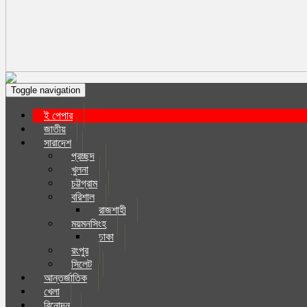
Toggle navigation
ই পেপার
জাতীয়
সারাদেশ
প্রচ্ছদ
খুলনা
চট্টগ্রাম
বরিশাল
রাজশাহী
ময়মনসিংহ
ঢাকা
রংপুর
সিলেট
আন্তর্জাতিক
খেলা
বিনোদন