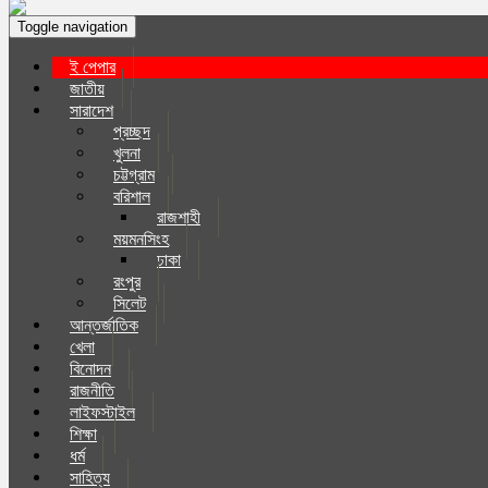
Toggle navigation
ই পেপার
জাতীয়
সারাদেশ
প্রচ্ছদ
খুলনা
চট্টগ্রাম
বরিশাল
রাজশাহী
ময়মনসিংহ
ঢাকা
রংপুর
সিলেট
আন্তর্জাতিক
খেলা
বিনোদন
রাজনীতি
লাইফস্টাইল
শিক্ষা
ধর্ম
সাহিত্য