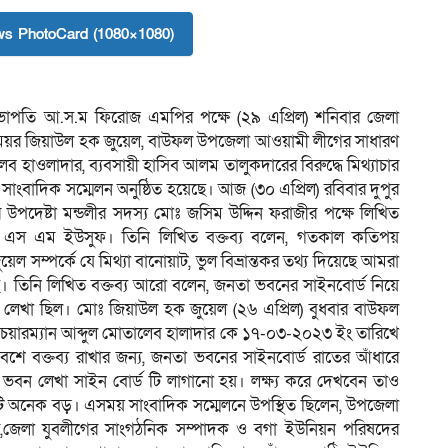
s PhotoCard (1080×1080)
ভাপতি আ.স.ম ফিরোজ এমপির পক্ষে (২৯ এপ্রিল) শনিবার জেলা
েয়র জিয়াউল হক জুয়েল, বাউফল উপজেলা আওয়ামী লীগের সাধারণ
 হাওলাদার, ব্যবসায়ী হাসিব আলম তালুকদারের বিরুদ্ধে মিথ্যাচার
ে সাংবাদিক সম্মেলন অনুষ্ঠিত হয়েছে। আজ (৩০ এপ্রিল) রবিবার দুপুর
ের উপদেষ্টা মন্ডলীর সদস্য মোঃ জসিম উদ্দিন ফরাজীর পক্ষে লিখিত
স্য এস এম ইউসুফ। তিনি লিখিত বক্তব্য বলেন, গতকাল কতিপয়
ল সম্পর্কে যে মিথ্যা বানোয়াট, ভুল বিভ্রান্তকর তথ্য দিয়েছে আমরা
চ্ছি। তিনি লিখিত বক্তব্য আরো বলেন, জনতা ভবনের সাইনবোর্ড নিয়ে
লী লেখা ছিল। মোঃ জিয়াউল হক জুয়েল (২৬ এপ্রিল) বুধবার বাউফল
য়ারম্যান আব্দুল মোতালেব হালাদার কে ১৭-০৩-২০২৩ ইং তারিখে
বেশে বক্তব্য রাখার জন্য, জনতা ভবনের সাইনবোর্ড রাতের আঁধারে
া ভবন লেখা সাইন বোর্ড টি লাগানো হয়। লক্ষ্য করে দেখবেন তাও
াটি অনেক বড়। এসময় সাংবাদিক সম্মেলনে উপস্থিত ছিলেন, উপজেলা
র,জেলা যুবলীগের সাংগঠনিক সম্পাদক ও বগা ইউনিয়ন পরিষদের