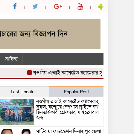
সাহিত্য
নওগাঁয় এআই কানেক্টেড ক্যামেরার সুফল: যশোরে স্পেশাল ড্রাই
Last Update
Popular Post
নওগাঁয় এআই কানেক্টেড ক্যামেরার
সুফল: যশোরে স্পেশাল ড্রাইভে স্বর্ণ
ছিনতাইকারী গ্রেফতার, মাইক্রোবাস
জব্দ
মাটির মা ফাউন্ডেশন দিনাজপুর জেলা