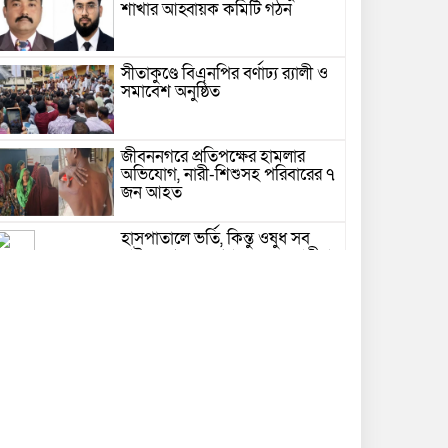
শাখার আহ্বায়ক কমিটি গঠন
সীতাকুণ্ডে বিএনপির বর্ণাঢ্য র‍্যালী ও
সমাবেশ অনুষ্ঠিত
জীবননগরে প্রতিপক্ষের হামলার
অভিযোগ, নারী-শিশুসহ পরিবারের ৭
জন আহত
হাসপাতালে ভর্তি, কিন্তু ওষুধ সব
বাইরে থেকে — প্রশ্ন তুলছেন রোগীরা