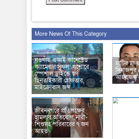
More News Of This Category
নওগাঁয় এআই কানেক্টেড
মাটির মা 
ক্যামেরার সুফল: যশোরে
দিনাজপুর 
স্পেশাল ড্রাইভে স্বর্ণ
আহ্বায়ক 
ছিনতাইকারী গ্রেফতার,
মাইক্রোবাস জব্দ
জীবননগরে প্রতিপক্ষের
হামলার অভিযোগ, নারী-
শিশুসহ পরিবারের ৭ জন
আহত