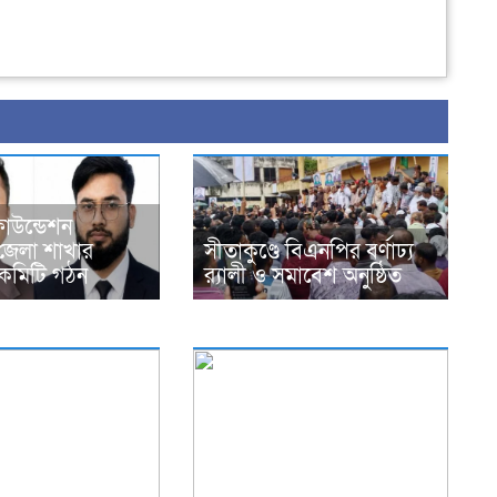
ফাউন্ডেশন
জেলা শাখার
সীতাকুণ্ডে বিএনপির বর্ণাঢ্য
কমিটি গঠন
র‍্যালী ও সমাবেশ অনুষ্ঠিত