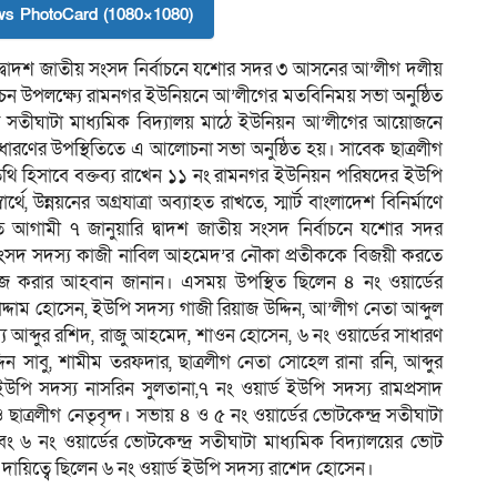
s PhotoCard (1080×1080)
দ্বাদশ জাতীয় সংসদ নির্বাচনে যশোর সদর ৩ আসনের আ’লীগ দলীয়
বাচন উপলক্ষ্যে রামনগর ইউনিয়নে আ’লীগের মতবিনিময় সভা অনুষ্ঠিত
 সতীঘাটা মাধ্যমিক বিদ্যালয় মাঠে ইউনিয়ন আ’লীগের আয়োজনে
াধারণের উপস্থিতিতে এ আলোচনা সভা অনুষ্ঠিত হয়। সাবেক ছাত্রলীগ
ি হিসাবে বক্তব্য রাখেন ১১ নং রামনগর ইউনিয়ন পরিষদের ইউপি
ে, উন্নয়নের অগ্রযাত্রা অব্যাহত রাখতে, স্মার্ট বাংলাদেশ বিনির্মাণে
রতে আগামী ৭ জানুয়ারি দ্বাদশ জাতীয় সংসদ নির্বাচনে যশোর সদর
ংসদ সদস্য কাজী নাবিল আহমেদ’র নৌকা প্রতীককে বিজয়ী করতে
জ করার আহবান জানান। এসময় উপস্থিত ছিলেন ৪ নং ওয়ার্ডের
দাম হোসেন, ইউপি সদস্য গাজী রিয়াজ উদ্দিন, আ’লীগ নেতা আব্দুল
 আব্দুর রশিদ, রাজু আহমেদ, শাওন হোসেন, ৬ নং ওয়ার্ডের সাধারণ
িন সাবু, শামীম তরফদার, ছাত্রলীগ নেতা সোহেল রানা রনি, আব্দুর
উপি সদস্য নাসরিন সুলতানা,৭ নং ওয়ার্ড ইউপি সদস্য রামপ্রসাদ
 ছাত্রলীগ নেতৃবৃন্দ। সভায় ৪ ও ৫ নং ওয়ার্ডের ভোটকেন্দ্র সতীঘাটা
ং ৬ নং ওয়ার্ডের ভোটকেন্দ্র সতীঘাটা মাধ্যমিক বিদ্যালয়ের ভোট
দায়িত্বে ছিলেন ৬ নং ওয়ার্ড ইউপি সদস্য রাশেদ হোসেন।