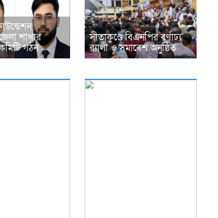
ফাউন্ডেশন
জেলা শাখার
সীতাকুণ্ডে বিএনপির বর্ণাঢ্য
কমিটি গঠন
র‍্যালী ও সমাবেশ অনুষ্ঠিত