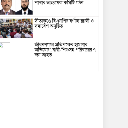
শাখার আহ্বায়ক কমিটি গঠন
সীতাকুণ্ডে বিএনপির বর্ণাঢ্য র‍্যালী ও
সমাবেশ অনুষ্ঠিত
জীবননগরে প্রতিপক্ষের হামলার
অভিযোগ, নারী-শিশুসহ পরিবারের ৭
জন আহত