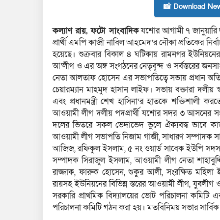
📸 Download New
কল্যাণ রায়, ফটো সাংবাদিক
যশোর আগামী ৭ জানুয়ারি 
প্রার্থী এমপি কাজী নাবিল আহমেদ’র নৌকা প্রতিকের নির্
হয়েছে। শুক্রবার বিকাল ৪ ঘটিকায় রামনগর ইউনিয়নের
আ’লীগ ও এর অঙ্গ সংগঠনের নেতৃবৃন্দ ও সর্বস্তরের জনস
নেতা আলতাফ হোসেন এর সভাপতিত্বে সভায় প্রধান অতিথ
চেয়ারম্যান মাহমুদ হাসান লাইফ। সভায় বক্তারা দলীয় স্বার্থ
এবং প্রধানমন্ত্রী শেখ হাসিনা’র হাতকে শক্তিশালী ক
আওয়ামী লীগ দলীয় পদপ্রার্থী যশোর সদর ৩ আসনের স
দলের ভিতরে সকল ভেদাভেদ ভুলে ঐক্যবদ্ধ ভাবে কা
আওয়ামী লীগ সভাপতি নিজাম গাজী, সাধারণ সম্পাদক সাদ্
আজিজ, রফিকুল ইসলাম, ৫ নং ওয়ার্ড সাবেক ইউপি সদস্য
সম্পাদক সিরাজুল ইসলাম, আওয়ামী লীগ নেতা শাহাবুদ্দ
রাজ্জাক, ফারুক হোসেন, শুকুর আলী, সংরক্ষিত মহিলা ই
রায়সহ ইউনিয়নের বিভিন্ন স্তরের আওয়ামী লীগ, যুবলীগ ও
সরকারি প্রাথমিক বিদ্যালয়ের ভোট পরিচালনা কমিটি এব
পরিচালনা কমিটি গঠন করা হয়। মতবিনিময় সভার সার্বিক 