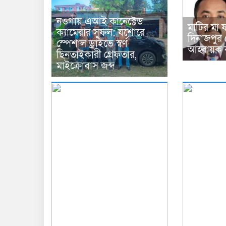
নওগাঁয় এআই কানেক্টেড
মাটির মা 
ক্যামেরার সুফল: যশোরে
দিনাজপুর 
স্পেশাল ড্রাইভে স্বর্ণ
আহ্বায়ক 
ছিনতাইকারী গ্রেফতার,
মাইক্রোবাস জব্দ