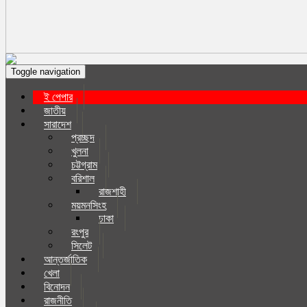
Toggle navigation
ই পেপার
জাতীয়
সারাদেশ
প্রচ্ছদ
খুলনা
চট্টগ্রাম
বরিশাল
রাজশাহী
ময়মনসিংহ
ঢাকা
রংপুর
সিলেট
আন্তর্জাতিক
খেলা
বিনোদন
রাজনীতি