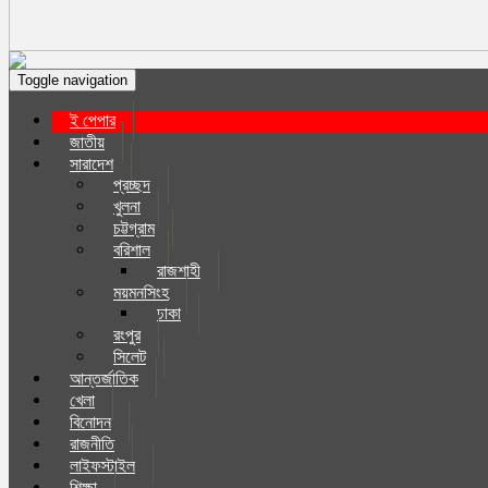
Toggle navigation
ই পেপার
জাতীয়
সারাদেশ
প্রচ্ছদ
খুলনা
চট্টগ্রাম
বরিশাল
রাজশাহী
ময়মনসিংহ
ঢাকা
রংপুর
সিলেট
আন্তর্জাতিক
খেলা
বিনোদন
রাজনীতি
লাইফস্টাইল
শিক্ষা