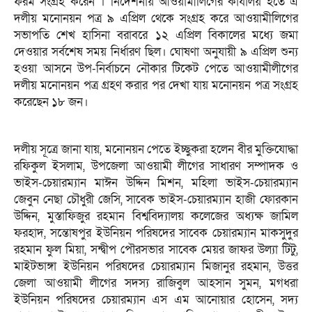
ফরম সংগ্রহ করেন । নির্দেশনায় আওয়ামীলিগের কার্যালয় হতে এ
দলীয় মনোনয়ন পত্র ৯ এপ্রিল থেকে সংগ্রহ করে আওয়ামীলিগের
সভাপতি শেখ হাসিনা বরাবরে ১২ এপ্রিল বিকালের মধ্যে জমা
দেওয়ার সর্বশেষ সময় নির্ধারণ ছিল। ঘোষণা অনুযায়ী ৯ এপ্রিল শুন্য
হওয়া আসনে উপ-নির্বাচনে নৌকার টিকেট পেতে আওয়ামীলীগের
দলীয় মনোনয়ন পত্র গ্রহণ করার পর দেখা যায় মনোনয়ন পত্র সংগ্রহ
করেছেন ১৮ জন।
দলীয় সূত্রে জানা যায়, মনোনয়ন পেতে ইচ্ছুকরা হলেন বীর মুক্তিযোদ্ধা
রফিকুল ইসলাম, উপজেলা আওয়ামী লীগের সাধারণ সম্পাদক ও
ভাইস-চেয়ারম্যান মাঈন উদ্দিন মিশন, মহিলা ভাইস-চেয়ারম্যান
জেবুন নেছা চৌধুরী জেসি, সাবেক ভাইস-চেয়ারম্যান হাজী ফোরকান
উদ্দিন, মুস্তাফিজুর রহমান বিশ্ববিদ্যালয় কলেজের অধ্যক্ষ জামিল
ফরহাদ, সন্তোষপুর ইউনিয়ন পরিষদের সাবেক চেয়ারম্যান মাকসুদুর
রহমান ফুল মিয়া, সন্দ্বীপ পৌরসভার সাবেক মেয়র জাফর উল্যা টিটু,
মাইটভাঙ্গা ইউনিয়ন পরিষদের চেয়ারম্যান মিজানুর রহমান, উত্তর
জেলা আওয়ামী লীগের সদস্য রাজিবুল আহসান সুমন, মগধরা
ইউনিয়ন পরিষদের চেয়ারম্যান এস এম আনোয়ার হোসেন, সদ্য