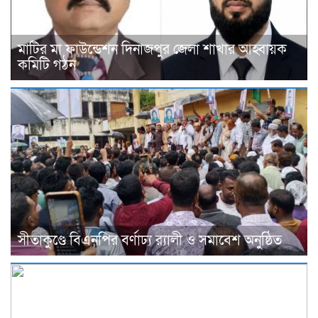
মাটির মা ফাউন্ডেশন দিনাজপুর জেলা শাখার আহ্বায়ক
কমিটি গঠন
সীতাকুণ্ডে বিএনপির বর্ণাঢ্য র‍্যালী ও সমাবেশ অনুষ্ঠিত