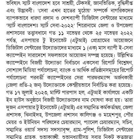
ভবিষ্যৎ স্মার্ট বাংলাদেশ হবে সাশ্রয়ী, টেকসই, জ্ঞানভিত্তিক, বুদ্ধিদীপ্ত
এবং উদ্ভাবনী। ‘সেবা এখন হাতের মুঠোয়’ সম্পর্কে নাগরিকদের
ব্যাপকভাবে ধারণা প্রদান ও দেশব্যাপী ডিজিটাল সেন্টারের মাধ্যমে
‘স্মার্ট বাংলাদেশঃ স্মার্ট সেবা-২০২২’ শিরোনামে জেলা ও উপজেলা
প্রশাসনের তত্ত্বাবধানে গত ১১ নভেম্বর থেকে ২৫ নভেম্বর ২০২২
পর্যন্ত, এসপায়ার টু ইনোভেট (এটুআই) প্রোগ্রামের আয়োজনে
ডিজিটাল সেন্টারের উদ্যোক্তাদের মাধ্যমে ১ (এক) মাস ব্যাপী ই-সেবা
ক্যাম্পেইন সারাদেশে সফলভাবে আয়োজন সম্পন্ন হয়েছে। উল্লিখিত
ক্যাম্পেইনে বিজয়ী উদ্যোক্তা নির্বাচনে একসেবা রিপোর্ট বিশ্লেষণ,
সোশ্যাল মিডিয়া পর্যালোচনা, ব্যাংক ও আর্থিক প্রতিষ্ঠানসমূহের রিপোর্ট
পর্যালোচনা পরবর্তী ক্যাম্পেইনের সেরা পারফরম্যান্স অর্জনকারী
(জেলা প্রতি-২ জন) উদ্যোক্তাকে কেন্দ্রীয়ভাবে নির্বাচিত করা হয়েছে।
গত ১৭ জুলাই ২০২৩, মাল্টি পারপাস হল, এটুআই কার্যালয়ে একটি
ইন হাউস অনুষ্ঠানে বিজয়ী উদ্যোক্তাদের নাম ঘোষণা করা হয়। তারা
দুজন এসপায়ার টু ইনোভেট (এটুআই) এর সম্মানিত কর্মকর্তাদ্বয়, জেলা
প্রশাসক, ঝিনাইদহ, উপজেলা প্রশাসন কালিগঞ্জ ও মহেশপুর, পৌর
মেয়র ও ইউনিয়ন পরিষদের চেয়ারম্যান, প্যানেল চেয়ারম্যান, সচিব,
সম্মানিত ওয়ার্ড সদস্য সদস্যাবৃন্দ, গ্রাম-পুলিশ, ডিজিটাল সেন্টারের
সম্মানিত গ্রাহক, শুভাকাঙ্খী, শুভানুধ্যায়ীসহ সবার নিকট কৃতজ্ঞতা