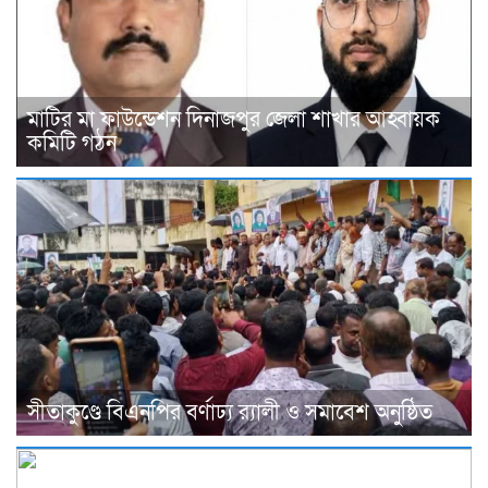
মাটির মা ফাউন্ডেশন দিনাজপুর জেলা শাখার আহ্বায়ক
কমিটি গঠন
সীতাকুণ্ডে বিএনপির বর্ণাঢ্য র‍্যালী ও সমাবেশ অনুষ্ঠিত