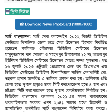
📸 Download News PhotoCard (1080×1080)
স্মার্ট বাংলাদেশ:
স্মার্ট সেবা ক্যাম্পেইন ২০২২ বিজয়ী ডিজিটাল
সেন্টারের ঝিনাইদহ জেলা হতে সেরা উদ্যোক্তা হিসেবে নির্বাচিত
হয়েছেন কালিগঞ্জ পৌরসভা ডিজিটাল সেন্টারের উদ্যোক্তা
মামুনুজ্জামান খান সোহাগ ও মহেশপুর উপজেলার ১২ নং আজমপুর
ইউনিয়ন ডিজিটাল সেন্টারের উদ্যোক্তা মোছাঃ শম্পা সুলতানা। গত
১৬ জুলাই ২০২৩ এটুআই প্রোগ্রামের হেড অব ডিএফএস এন্ড
ডিজিটাল সেন্টারের ডিজিটাল ফিন্যান্সিয়াল সার্ভিস স্পেশালিষ্ট মো.
তহুরুল হাসান স্বাক্ষরিত এ তালিকা প্রকাশ করা হয়। তালিকায় প্রতি
জেলা হতে দু’জন ছাড়াও ঢাকা সিটি করপোরেশন হতে ৪ জন এবং
চট্টগ্রাম সিটি করপোরেশন হতে দু’জন কেন্দ্রীয়ভাবে নির্বাচিত হন।
ডিজিটাল বাংলাদেশ রূপকল্প ২০২১-এর সফল বাস্তবায়নের
ধারাবাহিকতায় সরকার এখন ২০৪১ সালের মধ্যে উদ্ভাবনী ও
জ্ঞানভিত্তিক অর্থনীতির স্মার্ট বাংলাদেশ বিনির্মাণে কাজ করছে।