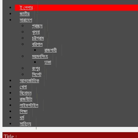
ই পেপার
জাতীয়
সারাদেশ
প্রচ্ছদ
খুলনা
চট্টগ্রাম
বরিশাল
রাজশাহী
ময়মনসিংহ
ঢাকা
রংপুর
সিলেট
আন্তর্জাতিক
খেলা
বিনোদন
রাজনীতি
লাইফস্টাইল
শিক্ষা
ধর্ম
সাহিত্য
Title :