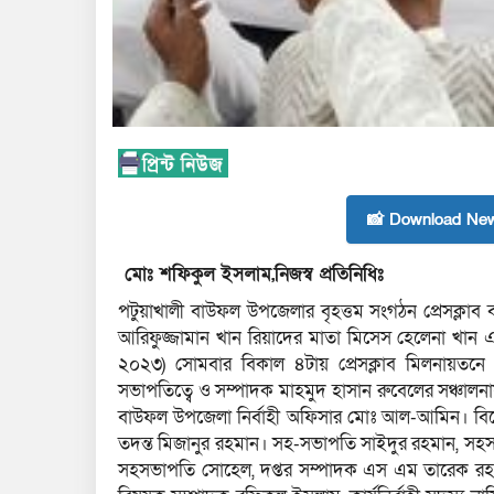
📸 Download New
মোঃ শফিকুল ইসলাম,নিজস্ব প্রতিনিধিঃ
পটুয়াখালী বাউফল উপজেলার বৃহত্তম সংগঠন প্রেসক্ল
আরিফুজ্জামান খান রিয়াদের মাতা মিসেস হেলেনা খান 
২০২৩) সোমবার বিকাল ৪টায় প্রেসক্লাব মিলনায়তনে অন
সভাপতিত্বে ও সম্পাদক মাহমুদ হাসান রুবেলের সঞ্চালনায়
বাউফল উপজেলা নির্বাহী অফিসার মোঃ আল-আমিন। বিশে
তদন্ত মিজানুর রহমান। সহ-সভাপতি সাইদুর রহমান, সহস
সহসভাপতি সোহেল, দপ্তর সম্পাদক এস এম তারেক রহমান,