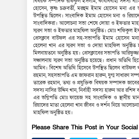
বিষয়ক সম্পাদক রফিকুল ইসলাম, কার্যনির্বাহী সদস্য নাসি
হোসেন, কৃষ্ণ চক্রবর্তী, মরহুম ইমাম হোসেন মনা এর ভগ্
উপস্থিত ছিলেন। সাংবাদিক ইমাম হোসেন মনা ও রিয়াদ
সাংবাদিকরা। আলোচনা সভা শেষে দোয়া ও ইফতার মাহফি
স্মরণ সভা ও ইফতার মাহফিল অনুষ্ঠিত। মোঃ শফিকুল ইসল
প্রেসক্লাব বাউফল এর সহ-সভাপতি ইমাম হোসেন মনার,
হেলেনা খান এর স্মরণ সভা ও দোয়া মাহফিল অনুষ্ঠিত 
মিলনায়তনে অনুষ্ঠিত হয়। প্রেসক্লাবের সভাপতি আরিফুজ্
সঞ্চালনায় স্মরণ সভা অনুষ্ঠিত হয়েছে। প্রধান অতিথি
আমিন। বিশেষ অতিথি হিসেবে উপস্থিত ছিলেন বাউফল থা
রহমান, সহসভাপতি এম জাফরান হারুন, যুগ্ম সাধারণ স
তারেক রহমান, তথ্য ও প্রযুক্তিক বিষয়ক সম্পাদক জাবের
সদস্য নাসির উদ্দিন খান, নির্বাহী সদস্য হারুন আর রশিদ ব
এর ভগ্নিপতি মোঃ ফায়েজ সহ সাংবাদিক ও স্থানীয় মান্
রিয়াদের মাতা হেলেনা খান জীবন ও দর্শন নিয়ে আলোচ
মাহফিল অনুষ্ঠিত হয়।
Please Share This Post in Your Socia