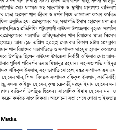
র উদ্দিন খান, নির্বাহী সদস্য হারুন আর রশিদ বাচ্চু, সদস্য কাইয়ুম
নিপতি মোঃ ফায়েজ সহ সাংবাদিক ও স্থানীয় মান্যগণ্য ব্যক্তিবর্গ
ের মাতা হেলেনা খান জীবন ও দর্শন নিয়ে আলোচনা করেন কর্মরত
ল অনুষ্ঠিত হয়। প্রেসক্লাবের সহ-সভাপতি ইমাম হোসেন মনা এর
াম,নিজস্ব প্রতিনিধিঃ পটুয়াখালী বাউফল উপজেলার বৃহত্তম সংগঠন
প্রেসক্লাবের সভাপতি আরিফুজ্জামান খান রিয়াদের মাতা মিসেস
হয়েছে। আজ (১৮ এপ্রিল ২০২৩) সোমবার বিকাল ৪টায় প্রেসক্লাব
জামান খান রিয়াদের সভাপতিত্বে ও সম্পাদক মাহমুদ হাসান রুবেলের
 হিসেবে উপস্থিত ছিলেন বাউফল উপজেলা নির্বাহী অফিসার মোঃ আল-
নার পুলিশ পরিদর্শন তদন্ত মিজানুর রহমান। সহ-সভাপতি সাইদুর
ম্পাদক শফিকুল ইসলাম, সহসভাপতি সোহেল, দপ্তর সম্পাদক এস এম
 হোসেন খান, শিক্ষা বিষয়ক সম্পাদক রফিকুল ইসলাম, কার্যনির্বাহী
াচ্চু, সদস্য কাইয়ুম হোসেন, কৃষ্ণ চক্রবর্তী, মরহুম ইমাম হোসেন মনা
যগণ্য ব্যক্তিবর্গ উপস্থিত ছিলেন। সাংবাদিক ইমাম হোসেন মনা ও
না করেন কর্মরত সাংবাদিকরা। আলোচনা সভা শেষে দোয়া ও ইফতার
l Media