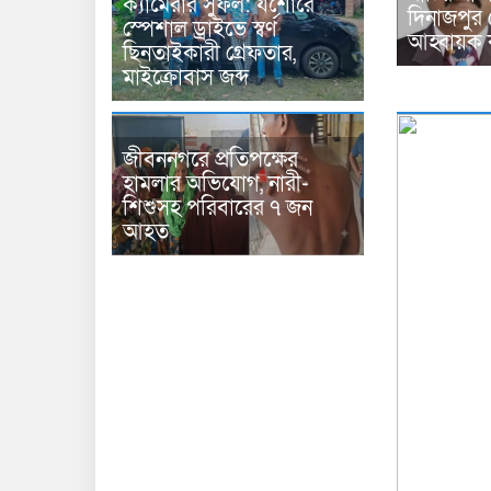
ক্যামেরার সুফল: যশোরে
দিনাজপুর 
স্পেশাল ড্রাইভে স্বর্ণ
আহ্বায়ক 
ছিনতাইকারী গ্রেফতার,
মাইক্রোবাস জব্দ
জীবননগরে প্রতিপক্ষের
হামলার অভিযোগ, নারী-
শিশুসহ পরিবারের ৭ জন
আহত