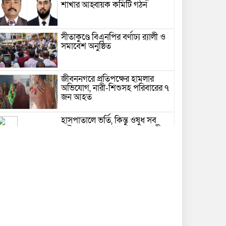
শাখার আহ্বায়ক কমিটি গঠন
সীতাকুণ্ডে বিএনপির বর্ণাঢ্য র‍্যালী ও
সমাবেশ অনুষ্ঠিত
জীবননগরে প্রতিপক্ষের হামলার
অভিযোগ, নারী-শিশুসহ পরিবারের ৭
জন আহত
হাসপাতালে ভর্তি, কিন্তু ওষুধ সব
বাইরে থেকে — প্রশ্ন তুলছেন রোগীরা