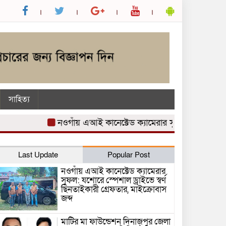
সাহিত্য
নওগাঁয় এআই কানেক্টেড ক্যামেরার সুফল: যশোরে স্পেশাল ড্রাই
Last Update
Popular Post
নওগাঁয় এআই কানেক্টেড ক্যামেরার
সুফল: যশোরে স্পেশাল ড্রাইভে স্বর্ণ
ছিনতাইকারী গ্রেফতার, মাইক্রোবাস
জব্দ
মাটির মা ফাউন্ডেশন দিনাজপুর জেলা