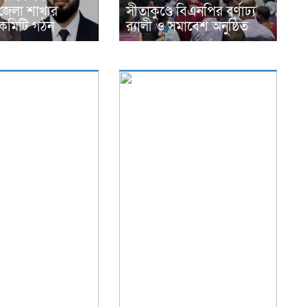
জেলা শাখার
সীতাকুণ্ডে বিএনপির বর্ণাঢ্য
কমিটি গঠন
র‍্যালী ও সমাবেশ অনুষ্ঠিত